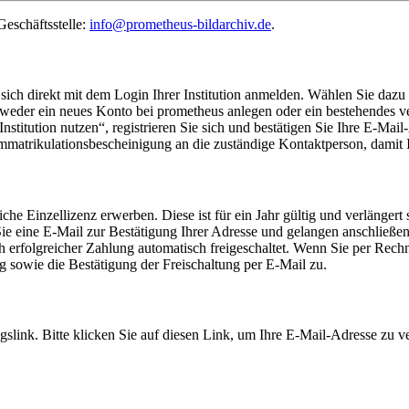
Geschäftsstelle:
info@prometheus-bildarchiv.de
.
h direkt mit dem Login Ihrer Institution anmelden. Wählen Sie dazu 
eder ein neues Konto bei prometheus anlegen oder ein bestehendes verk
stitution nutzen“, registrieren Sie sich und bestätigen Sie Ihre E-Ma
 Immatrikulationsbescheinigung an die zuständige Kontaktperson, damit 
iche Einzellizenz erwerben. Diese ist für ein Jahr gültig und verlängert
 Sie eine E-Mail zur Bestätigung Ihrer Adresse und gelangen anschlie
h erfolgreicher Zahlung automatisch freigeschaltet. Wenn Sie per Rec
g sowie die Bestätigung der Freischaltung per E-Mail zu.
gslink. Bitte klicken Sie auf diesen Link, um Ihre E-Mail-Adresse zu v