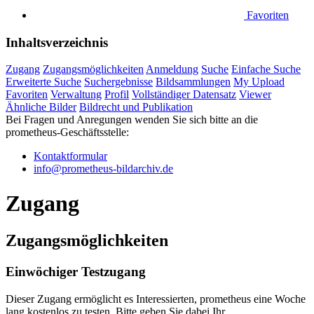
Favoriten
Inhaltsverzeichnis
Zugang
Zugangsmöglichkeiten
Anmeldung
Suche
Einfache Suche
Erweiterte Suche
Suchergebnisse
Bildsammlungen
My Upload
Favoriten
Verwaltung
Profil
Vollständiger Datensatz
Viewer
Ähnliche Bilder
Bildrecht und Publikation
Bei Fragen und Anregungen wenden Sie sich bitte an die
prometheus
-Geschäftsstelle:
Kontaktformular
info@prometheus-bildarchiv.de
Zugang
Zugangsmöglichkeiten
Einwöchiger Testzugang
Dieser Zugang ermöglicht es Interessierten, prometheus eine Woche
lang kostenlos zu testen. Bitte geben Sie dabei Ihr