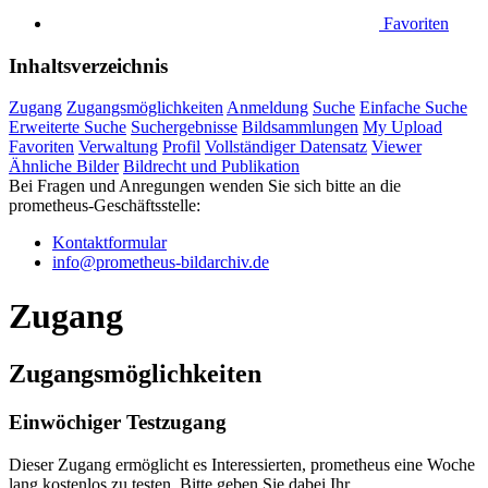
Favoriten
Inhaltsverzeichnis
Zugang
Zugangsmöglichkeiten
Anmeldung
Suche
Einfache Suche
Erweiterte Suche
Suchergebnisse
Bildsammlungen
My Upload
Favoriten
Verwaltung
Profil
Vollständiger Datensatz
Viewer
Ähnliche Bilder
Bildrecht und Publikation
Bei Fragen und Anregungen wenden Sie sich bitte an die
prometheus
-Geschäftsstelle:
Kontaktformular
info@prometheus-bildarchiv.de
Zugang
Zugangsmöglichkeiten
Einwöchiger Testzugang
Dieser Zugang ermöglicht es Interessierten, prometheus eine Woche
lang kostenlos zu testen. Bitte geben Sie dabei Ihr